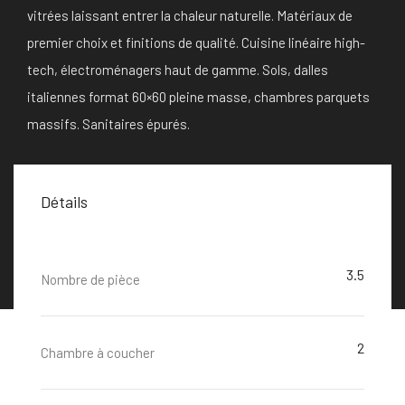
vitrées laissant entrer la chaleur naturelle. Matériaux de
premier choix et finitions de qualité. Cuisine linéaire high-
tech, électroménagers haut de gamme. Sols, dalles
italiennes format 60×60 pleine masse, chambres parquets
massifs. Sanitaires épurés.
Détails
3.5
Nombre de pièce
2
Chambre à coucher