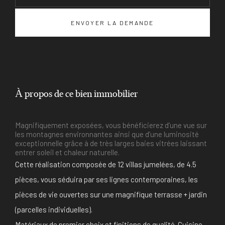
À propos de ce bien immobilier
Magnifiquement exposées, vous bénéficierez d’une vue sur
les montagnes environnantes ainsi que d’une luminosité
exceptionnelle grâce à de très larges baies vitrées laissant
entrer soleil et chaleur naturelle.
Cette réalisation composée de 12 villas jumelées, de 4.5
pièces, vous séduira par ses lignes contemporaines, les
pièces de vie ouvertes sur une magnifique terrasse + jardin
(parcelles individuelles).
Matériaux de premier choix et finitions de qualité. Cuisine