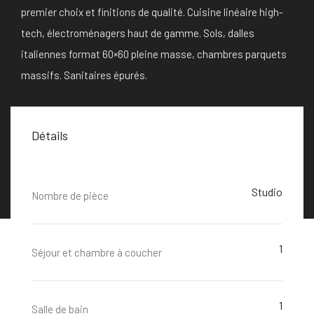
premier choix et finitions de qualité. Cuisine linéaire high-
tech, électroménagers haut de gamme. Sols, dalles
italiennes format 60×60 pleine masse, chambres parquets
massifs. Sanitaires épurés.
Détails
Studio
Nombre de pièce
1
Séjour et chambre à coucher
1
Salle de bain