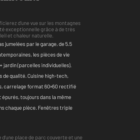
cierez d’une vue sur les montagnes
té exceptionnelle grâce à de très
eil et chaleur naturelle.
as jumelées par le garage, de 5.5
ntemporaines, les pièces de vie
jardin (parcelles individuelles).
 de qualité. Cuisine high-tech,
 carrelage format 60×60 rectifié
t épurés, toujours dans la même
ns chaque pièce. Fenêtres triple
e d’une place de parc couverte et une