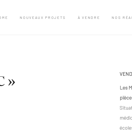
OME
NOUVEAUX PROJETS
À VENDRE
NOS RÉA
VEN
C »
Les M
pièce
Situa
médic
école