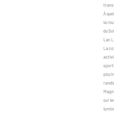
trans
À que
la ro
du Sol
Lac 
La co
activ
sporti
pisci
rando
Magni
sur l
lumin