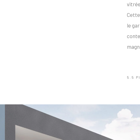
vitrée
Cette
le gar
conte
magnif
5.5 P