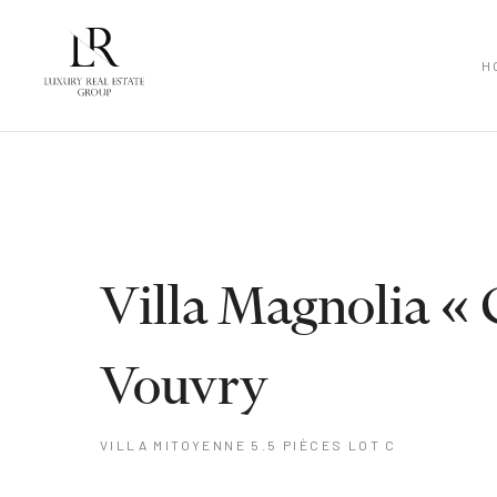
H
Villa Magnolia « 
Vouvry
VILLA MITOYENNE 5.5 PIÈCES LOT C