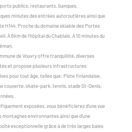
ports publics, restaurants, banques.
lques minutes des entrées autoroutières ainsi que
ute H144. Proche du domaine skiable des Portes
eil. À 6km de l’hôpital du Chablais. À 10 minutes du
Léman.
mmune de Vouvry offre tranquillité, diverses
ités et propose plusieurs infrastructures
ves pour tout âge, telles que: Piste finlandaise,
ne couverte, skate-park, tennis, stade St-Denis,
nnées.
fiquement exposées, vous bénéficierez d’une vue
es montagnes environnantes ainsi que d’une
osité exceptionnelle grâce à de très larges baies